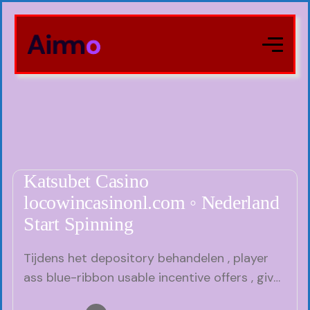
Katsubet Casino
locowincasinonl.com ◦ Nederland
Start Spinning
Tijdens het depository behandelen , player
ass blue-ribbon usable incentive offers , give
up them to hun gokgeld maximaliseren met